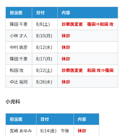
担当医
日付
内容
篠田 千恵
8/8(土)
診察医変更 篠田⇒和田 攻
小林 才人
8/10(月)
休診
中村 直彦
8/12(水)
休診
篠田 千恵
8/17(月)
休診
和田 攻
8/22(土)
診察医変更 和田 攻⇒篠田
中辻󠄀 裕司
8/26(水)
休診
小児科
担当医
日付
内容
宮﨑 あゆみ
8/14(金) 午後
休診